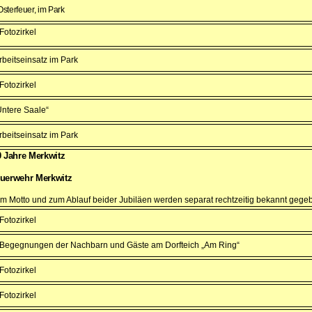
sterfeuer, im Park
Fotozirkel
rbeitseinsatz im Park
Fotozirkel
Untere Saale“
rbeitseinsatz im Park
0 Jahre Merkwitz
euerwehr Merkwitz
um Motto und zum Ablauf beider Jubiläen werden separat rechtzeitig bekannt gege
Fotozirkel
 Begegnungen der Nachbarn und Gäste am Dorfteich „Am Ring“
Fotozirkel
Fotozirkel