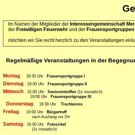
Ge
Im Namen der Mitglieder der
Interessengemeinschaft Merk
der
Freiwilligen Feuerwehr
und der
Frauensportgruppen
möchten wir Sie recht herzlich zu den Veranstaltungen einl
Regelmäßige Veranstaltungen in der Begegnu
Montag
18:30 Uhr
Frauensportgruppe I
Dienstag
19:00 Uhr
Frauensportgruppe II
Mittwoch
15:00 Uhr
Seniorentreffen
(1x monatlich)
19:00 Uhr
Frauensportgruppe III
Donnerstag
19:30 Uhr
Tischtennis
Freitag
19:00 Uhr
Bürgertreff
nach Aushang vor Ort
Samstag
16:00 Uhr
Fotozirkel
(1x monatlich)